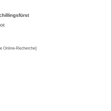
chillingsfürst
00€
ve Online-Recherche]