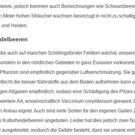
Blaubeere, jedoch kommen auch Bezeichnungen wie Schwarzbeer
n Meter hohen Sträucher wachsen bevorzugt in nicht zu schatti
n und Heiden.
idelbeeren
e auch auf manchen Schillingsfürster Feldern wächst, wissensc
, sondern in den nördlichen Gebieten in ganz Eurasien vorkommt, 
Pflanzen sind empfindlich gegenüber Luftverschmutzung. Sie 
Geflecht die besser Nährstoffe aus dem Boden aufnehmen kann und
gen Abgasen empfindlich, sodass eine Schädigung des Pilzes
weitere Art, wissenschaftlich Vaccinium corymbosum genannt. D
en Anbau eignet. Auch sind viele Sorten für den eigenen Garte
Kulturheidelbeeren angeboten. Leider hat dies jedoch zwei Nacht
 ausgebreitet, wodurch die Gefahr besteht, dass sie unsere ei