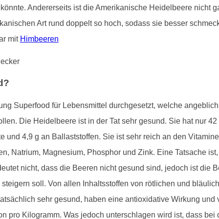
önnte. Andererseits ist die Amerikanische Heidelbeere nicht ga
ikanischen Art rund doppelt so hoch, sodass sie besser schmeckt
ar mit
Himbeeren
od?
hnung Superfood für Lebensmittel durchgesetzt, welche angebli
len. Die Heidelbeere ist in der Tat sehr gesund. Sie hat nur 42
te und 4,9 g an Ballaststoffen. Sie ist sehr reich an den Vitam
en, Natrium, Magnesium, Phosphor und Zink. Eine Tatsache ist,
utet nicht, dass die Beeren nicht gesund sind, jedoch ist die 
steigern soll. Von allen Inhaltsstoffen von rötlichen und bläu
atsächlich sehr gesund, haben eine antioxidative Wirkung und v
on pro Kilogramm. Was jedoch unterschlagen wird ist, dass bei